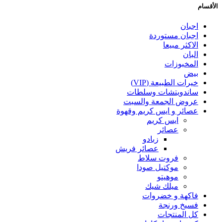
الأقسام
اجبان
اجبان مستوردة
الاكثر مبيعا
البان
المخبوزات
بيض
خيرات الطبيعة (VIP)
ساندويتشات وسلطات
عروض الجمعة والسبت
عصائر و ايس كريم وقهوة
ايس كريم
عصائر
زبادو
عصائر فريش
فروت سلاط
موكتيل صودا
موهيتو
ميلك شيك
فاكهة و خضروات
فسيخ ورنجة
كل المنتجات