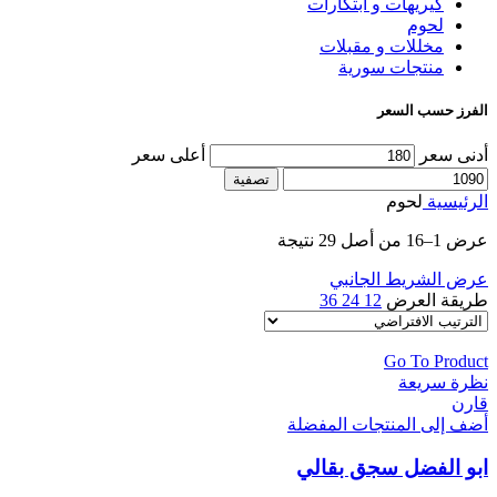
كيريهات و ابتكارات
لحوم
مخللات و مقبلات
منتجات سورية
الفرز حسب السعر
أدنى سعر
أعلى سعر
تصفية
الرئيسية
لحوم
عرض 1–16 من أصل 29 نتيجة
عرض الشريط الجانبي
طريقة العرض
12
24
36
Go To Product
نظرة سريعة
قارن
أضف إلى المنتجات المفضلة
ابو الفضل سجق بقالي