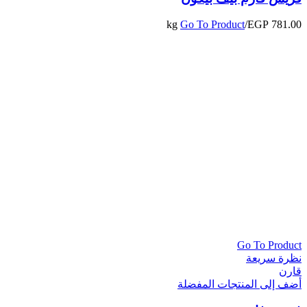
Go To Product
/kg
EGP
781.00
Go To Product
نظرة سريعة
قارن
أضف إلى المنتجات المفضلة