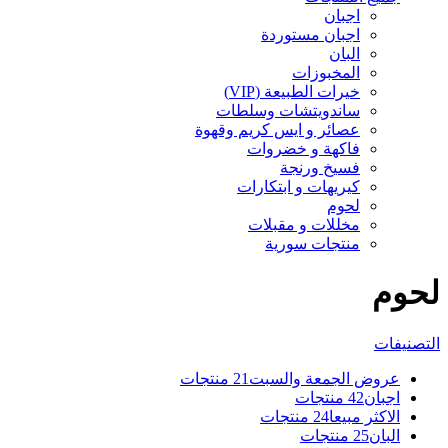
اجبان
اجبان مستوردة
البان
المخبوزات
خيرات الطبيعة (VIP)
ساندويتشات وسلطات
عصائر و ايس كريم وقهوة
فاكهة و خضروات
فسيخ ورنجة
كيريهات و ابتكارات
لحوم
مخللات و مقبلات
منتجات سورية
لحوم
التصنيفات
عروض الجمعة والسبت
21 منتجات
اجبان
42 منتجات
الاكثر مبيعا
24 منتجات
البان
25 منتجات