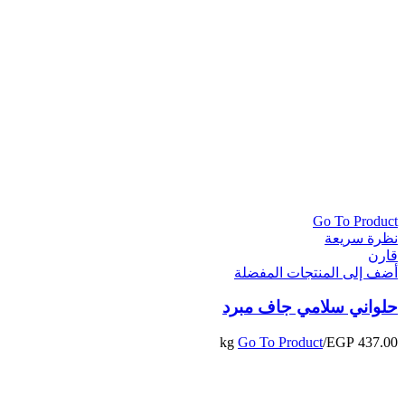
Go To Product
نظرة سريعة
قارن
أضف إلى المنتجات المفضلة
حلواني سلامي جاف مبرد
Go To Product
/kg
EGP
437.00