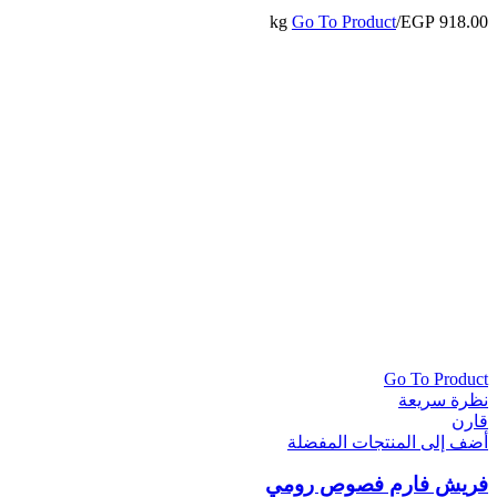
Go To Product
/kg
EGP
918.00
Go To Product
نظرة سريعة
قارن
أضف إلى المنتجات المفضلة
فريش فارم فصوص رومي