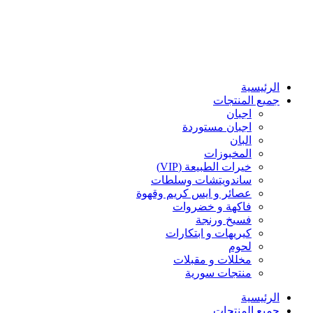
الرئيسية
جميع المنتجات
اجبان
اجبان مستوردة
البان
المخبوزات
خيرات الطبيعة (VIP)
ساندويتشات وسلطات
عصائر و ايس كريم وقهوة
فاكهة و خضروات
فسيخ ورنجة
كيريهات و ابتكارات
لحوم
مخللات و مقبلات
منتجات سورية
الرئيسية
جميع المنتجات