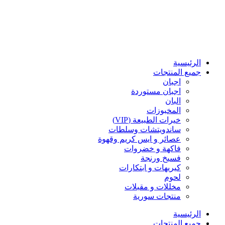
الرئيسية
جميع المنتجات
اجبان
اجبان مستوردة
البان
المخبوزات
خيرات الطبيعة (VIP)
ساندويتشات وسلطات
عصائر و ايس كريم وقهوة
فاكهة و خضروات
فسيخ ورنجة
كيريهات و ابتكارات
لحوم
مخللات و مقبلات
منتجات سورية
الرئيسية
جميع المنتجات