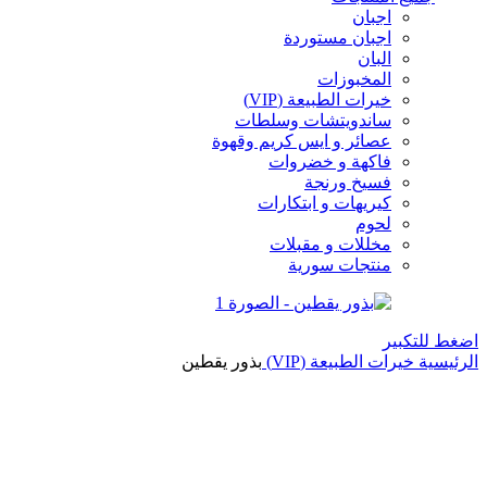
اجبان
اجبان مستوردة
البان
المخبوزات
خيرات الطبيعة (VIP)
ساندويتشات وسلطات
عصائر و ايس كريم وقهوة
فاكهة و خضروات
فسيخ ورنجة
كيريهات و ابتكارات
لحوم
مخللات و مقبلات
منتجات سورية
اضغط للتكبير
الرئيسية
خيرات الطبيعة (VIP)
بذور يقطين