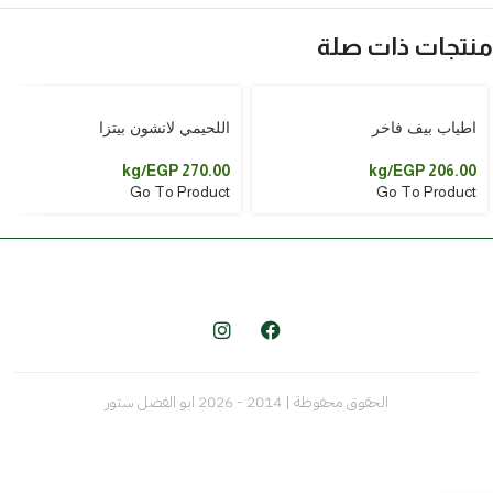
منتجات ذات صلة
اطياب بيف فاخر
اللحيمي لانشون بيتزا
/kg
EGP
270.00
/kg
EGP
206.00
Go To Product
Go To Product
الحقوق محفوظة | 2014 - 2026 ابو الفضل ستور
Weight (kg)
5
kg
Actual Weight