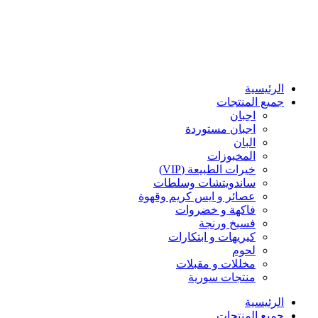
الرئيسية
جميع المنتجات
اجبان
اجبان مستوردة
البان
المخبوزات
خيرات الطبيعة (VIP)
ساندويتشات وسلطات
عصائر و ايس كريم وقهوة
فاكهة و خضروات
فسيخ ورنجة
كيريهات و ابتكارات
لحوم
مخللات و مقبلات
منتجات سورية
الرئيسية
جميع المنتجات