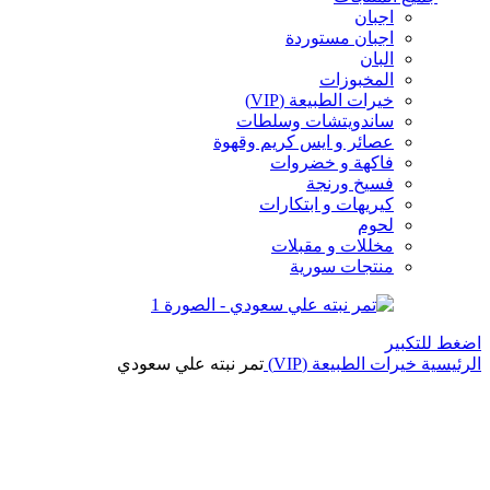
اجبان
اجبان مستوردة
البان
المخبوزات
خيرات الطبيعة (VIP)
ساندويتشات وسلطات
عصائر و ايس كريم وقهوة
فاكهة و خضروات
فسيخ ورنجة
كيريهات و ابتكارات
لحوم
مخللات و مقبلات
منتجات سورية
اضغط للتكبير
الرئيسية
خيرات الطبيعة (VIP)
تمر نبته علي سعودي