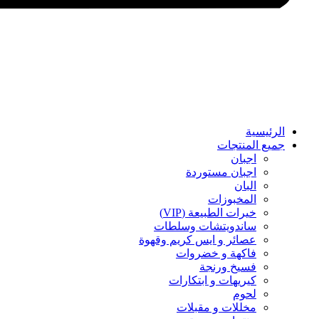
الرئيسية
جميع المنتجات
اجبان
اجبان مستوردة
البان
المخبوزات
خيرات الطبيعة (VIP)
ساندويتشات وسلطات
عصائر و ايس كريم وقهوة
فاكهة و خضروات
فسيخ ورنجة
كيريهات و ابتكارات
لحوم
مخللات و مقبلات