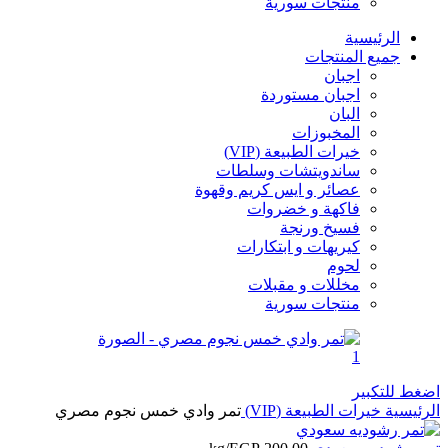
منتجات سورية
الرئيسية
جميع المنتجات
اجبان
اجبان مستوردة
البان
المخبوزات
خيرات الطبيعة (VIP)
ساندويتشات وسلطات
عصائر و ايس كريم وقهوة
فاكهة و خضروات
فسيخ ورنجة
كيريهات و ابتكارات
لحوم
مخللات و مقبلات
منتجات سورية
اضغط للتكبير
الرئيسية
خيرات الطبيعة (VIP)
تمر وادي خمس نجوم مصري