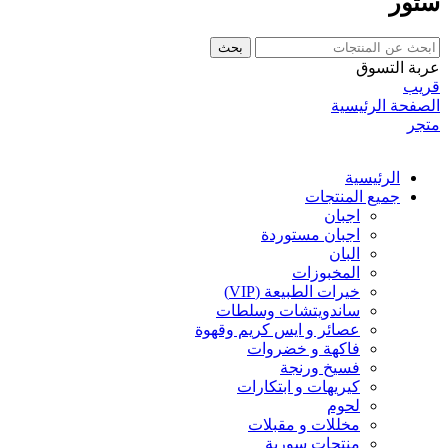
ستور
بحث
عربة التسوق
قريب
الصفحة الرئيسية
متجر
الرئيسية
جميع المنتجات
اجبان
اجبان مستوردة
البان
المخبوزات
خيرات الطبيعة (VIP)
ساندويتشات وسلطات
عصائر و ايس كريم وقهوة
فاكهة و خضروات
فسيخ ورنجة
كيريهات و ابتكارات
لحوم
مخللات و مقبلات
منتجات سورية