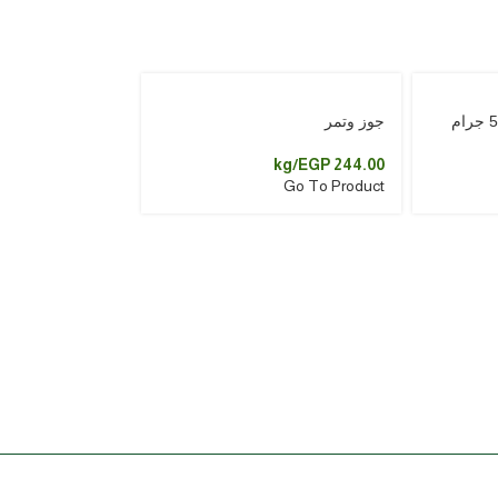
جوز وتمر
/kg
EGP
244.00
Go To Product
عسل زهور حبة البركة 000
EGP
236.50
إضافة إلى السلة