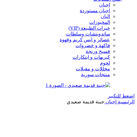
اجبان
اجبان مستوردة
البان
المخبوزات
خيرات الطبيعة (VIP)
ساندويتشات وسلطات
عصائر و ايس كريم وقهوة
فاكهة و خضروات
فسيخ ورنجة
كيريهات و ابتكارات
لحوم
مخللات و مقبلات
منتجات سورية
اضغط للتكبير
الرئيسية
اجبان
جبنة قديمة صعيدي