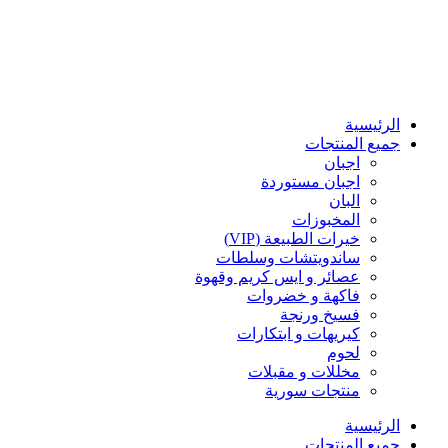
الرئيسية
جميع المنتجات
اجبان
اجبان مستوردة
البان
المخبوزات
خيرات الطبيعة (VIP)
ساندويتشات وسلطات
عصائر و ايس كريم وقهوة
فاكهة و خضروات
فسيخ ورنجة
كيريهات و ابتكارات
لحوم
مخللات و مقبلات
منتجات سورية
الرئيسية
جميع المنتجات