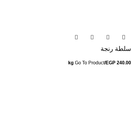
سلطة رنجة
Go To Product
/kg
EGP
240.00