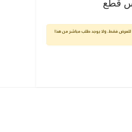
س قطع
 للعرض فقط، ولا يوجد طلب مباشر من هذا