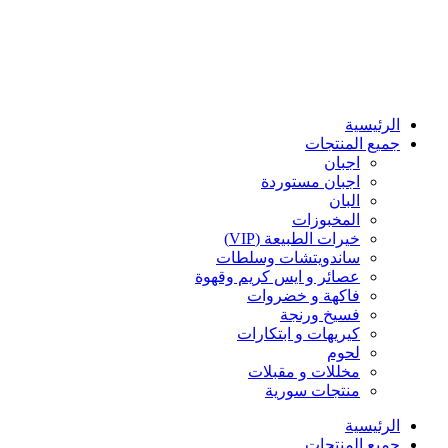
الرئيسية
جميع المنتجات
اجبان
اجبان مستوردة
البان
المخبوزات
خيرات الطبيعة (VIP)
ساندويتشات وسلطات
عصائر و ايس كريم وقهوة
فاكهة و خضروات
فسيخ ورنجة
كيريهات و ابتكارات
لحوم
مخللات و مقبلات
منتجات سورية
الرئيسية
جميع المنتجات