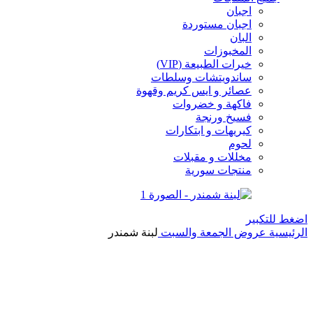
اجبان
اجبان مستوردة
البان
المخبوزات
خيرات الطبيعة (VIP)
ساندويتشات وسلطات
عصائر و ايس كريم وقهوة
فاكهة و خضروات
فسيخ ورنجة
كيريهات و ابتكارات
لحوم
مخللات و مقبلات
منتجات سورية
اضغط للتكبير
الرئيسية
عروض الجمعة والسبت
لبنة شمندر