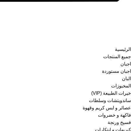
الرئيسية
جميع المنتجات
اجبان
اجبان مستوردة
البان
المخبوزات
خيرات الطبيعة (VIP)
ساندويتشات وسلطات
عصائر و ايس كريم وقهوة
فاكهة و خضروات
فسيخ ورنجة
كيريهات و ابتكارات